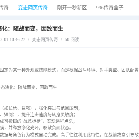
传奇
变态网页传奇
刚开一秒新区
996传奇盒子
演化：随战而变，因敌而生
01 10:46:27
/
变态网页传奇
/
50 阅读
固定为某一种外观或技能模式，而是根据战斗环境、对手类型、团队配置
（如长枪、巨戟），强化突进与范围压制；
、短剑），提升连击速度与转身灵敏度；
成可投掷的“战意标枪”，实现远程点杀；
膜，并释放净化光环，驱散负面状态。
数据与角色行为模式自动完成。高手往往利用此特性，在战前故意引导敌