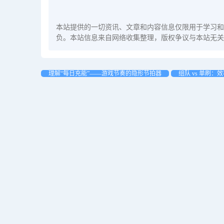
本站提供的一切资讯、文章和内容信息仅限用于学习和
负。本站信息来自网络收集整理，版权争议与本站无关
理解“每日充能”——游戏节奏的隐形节拍器
组队 vs 单刷