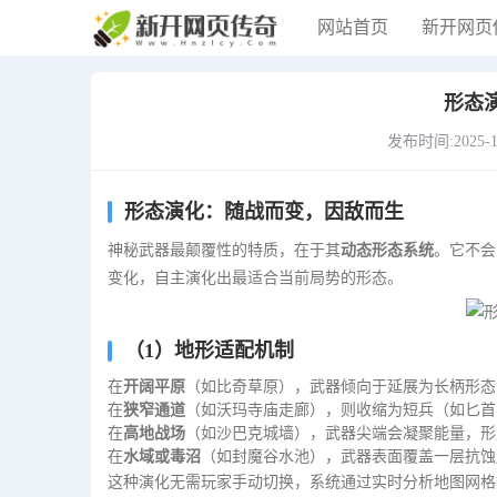
网站首页
新开网页
形态
发布时间:2025-12-
形态演化：随战而变，因敌而生
神秘武器最颠覆性的特质，在于其
动态形态系统
。它不会
变化，自主演化出最适合当前局势的形态。
（1）地形适配机制
在
开阔平原
（如比奇草原），武器倾向于延展为长柄形态
在
狭窄通道
（如沃玛寺庙走廊），则收缩为短兵（如匕首
在
高地战场
（如沙巴克城墙），武器尖端会凝聚能量，形
在
水域或毒沼
（如封魔谷水池），武器表面覆盖一层抗蚀
这种演化无需玩家手动切换，系统通过实时分析地图网格