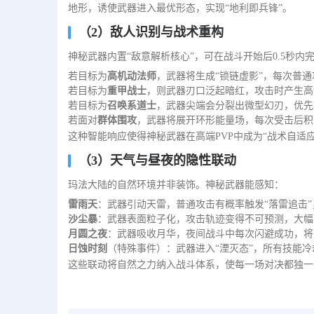
地形，诱使武器进入最优形态，实现“地利即兵锋”。
（2）敌人识别与战术重构
神秘武器内置“敌意解析核心”，可在战斗开始后0.5秒内
若目标为
高机动法师
，武器将生成“锁链虚影”，每次普
若目标为
重甲战士
，则武器刃口泛起暗红，攻击时产生高
若目标为
召唤系道士
，武器尖端会分裂出微型幻刃，优先
若面对
群体围攻
，武器将展开环形能量场，每次受击后积
这种智能响应使得神秘武器在高端PVP中成为“战术自适
（3）天气与昼夜的隐性联动
玛法大陆的自然环境并非装饰。神秘武器能感知：
雷雨天
：武器引动天雷，普通攻击有概率触发“落雷追击”
沙尘暴
：武器表面粒子化，攻击轨迹变得不可预测，大幅
月圆之夜
：武器吸收月华，夜间战斗中每次闪避成功，将
日蚀时刻
（特殊事件）：武器进入“湮灭态”，所有技能
这些联动将自然之力纳入战斗体系，使每一场对决都独一