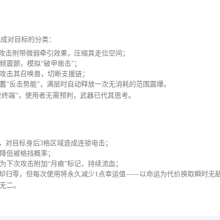
完成对目标的分类：
通攻击附带微弱牵引效果，压缩其走位空间；
频震颤，模拟“破甲凿击”；
攻击其召唤兽，切断支援链；
蓄“反击势能”，满层时自动释放一次无消耗的范围震爆。
应终端”，使用者无需预判，武器已代其思考。
，对目标身后3格区域造成连锁电击；
降低被格挡概率；
为下次攻击附加“月痕”标记，持续流血；
冷却归零，但每次使用将永久减少1点幸运值——以命运为代价换取瞬时无
无二。