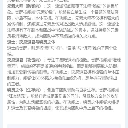
只要我杀得够快，死亡就追不上我。
元素大师（防御向）
：这一流派彻底颠覆了法师“脆皮”的刻板印
象。觉醒技能如“元素护盾”，能够按血量生成一个巨额的魔法屏
障，护盾不破，本体无损。在功能上，元素大师不仅拥有强大的
减伤机制，还能通过元素反伤对近战敌人造成威慑。这一流派让
法师拥有了在副本和团战中“站桩输出”的资本，通过持续的元素
风暴消耗敌人，成为团队中不可或缺的持久火力点。
道士：灾厄道君与唤灵之体
道士的觉醒，则是将“毒”与“符”、“召唤”与“诅咒”推向了两个极
端。
灾厄道君（攻击向）
：专注于黑暗道术的极致。觉醒技能如“噬魂
毒咒”，施加的不再是普通的持续掉血，而是能够削弱敌人防御、
增加其受到伤害的剧毒。在功能上，灾厄道君拥有极强的单体压
制能力，能够让BOSS陷入持续的血线危机，是单挑与辅助输出
的王者。
唤灵之体（生存向）
：侧重于团队辅助与自身生存。觉醒技能如
“狂炎诅咒”，能够在造成范围伤害的同时，降低敌方全体的攻防
属性，为队友筑起坚实的护盾。在功能上，唤灵之体能够大幅提
升道士及其召唤兽的坦度，使其成为团队中承上启下的枢纽。