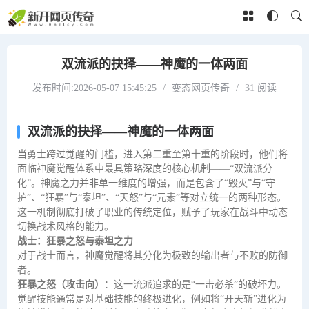
双流派的抉择——神魔的一体两面
发布时间:2026-05-07 15:45:25
/
变态网页传奇
/
31 阅读
双流派的抉择——神魔的一体两面
当勇士跨过觉醒的门槛，进入第二重至第十重的阶段时，他们将
面临神魔觉醒体系中最具策略深度的核心机制——“双流派分
化”。神魔之力并非单一维度的增强，而是包含了“毁灭”与“守
护”、“狂暴”与“泰坦”、“天怒”与“元素”等对立统一的两种形态。
这一机制彻底打破了职业的传统定位，赋予了玩家在战斗中动态
切换战术风格的能力。
战士：狂暴之怒与泰坦之力
对于战士而言，神魔觉醒将其分化为极致的输出者与不败的防御
者。
狂暴之怒（攻击向）
：这一流派追求的是“一击必杀”的破坏力。
觉醒技能通常是对基础技能的终极进化，例如将“开天斩”进化为