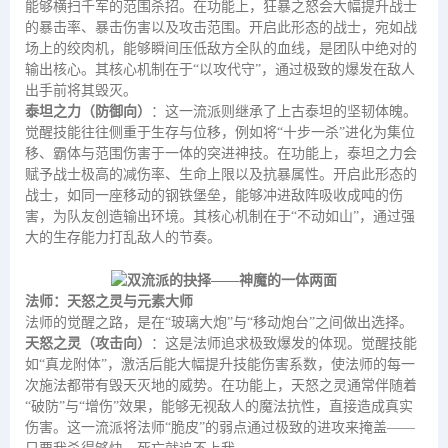
能够横扫千军的范围杀招。在功能上，狂暴之怒会大幅提升战士
的暴击率、暴击伤害以及攻击范围。开启此形态的战士，宛如战
场上的绞肉机，能够瞬间压低敌方全队的血线，是团队中绝对的
输出核心。其核心机制在于“以攻代守”，通过极致的爆发在敌人
出手前将其毁灭。
泰坦之力（防御向）
：这一流派则继承了上古泰坦的坚韧体魄。
觉醒技能往往侧重于生存与位移，例如将“十步一杀”进化为集位
移、霸体与范围伤害于一体的突进神技。在功能上，泰坦之力会
赋予战士极高的减伤率、生命上限以及抗暴属性。开启此形态的
战士，如同一座移动的钢铁堡垒，能够冲进敌阵吸收成吨的伤
害，为队友创造输出环境。其核心机制在于“不动如山”，通过强
大的生存能力打乱敌人的节奏。
法师：天怒之灵与元素大师
法师的觉醒之路，是在“玻璃大炮”与“移动炮台”之间做出选择。
天怒之灵（攻击向）
：这是法师追求极致爆发的体现。觉醒技能
如“真龙附体”，激活后能大幅提升技能伤害系数，使法师的每一
次施法都带有毁天灭地的威势。在功能上，天怒之灵通常伴随着
“破防”与“增伤”效果，能够无视敌人的魔法抗性，直接造成真实
伤害。这一流派将法师“脆皮”的弱点通过极致的进攻来掩盖——